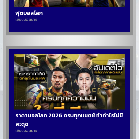
ฟุตบอลโลก
เซียนบอลยาง
ราคาบอลโลก 2026 ครบทุกแมตช์ ทำกำไรไม่มี
สะดุด
เซียนบอลยาง