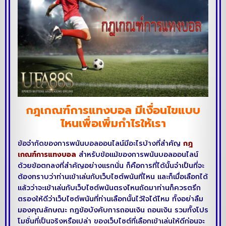
กฎเกณฑ์การแทงบอล มีเงื่อนไขแบบ
ไหนเพื่อเพิ่มกำไรให้เรา
ข้อจำกัดของการพนันบอลออนไลน์มีอะไรบ้างที่สำคัญ
กฎ
เกณฑ์การแทงบอล
สำหรับข้อแม้ของการพนันบอลออนไลน์
ด้วยข้อตกลงที่สำคัญอย่างแรกนั่น ก็คือการที่ได้นั้นจำเป็นที่จะ
ต้องทราบว่าท่านเข้าเล่นกับเว็บไซต์พนันที่ไหน และก็เมื่อเลือกได้
แล้วว่าจะเข้าเล่นกับเว็บไซต์พนันตรงไหนถัดมาท่านก็ควรตรึก
ตรองให้ดีว่าเว็บไซต์พนันที่ท่านเลือกนั้นไว้ใจได้ไหม ทั้งอย่าลืม
มองคุณลักษณะ กฎข้อบังคับการถอนเงิน ถอนเงิน รวมทั้งโปร
โมชั่นที่เป็นจริงหรือเปล่า ของเว็บไซต์ที่เลือกเข้าเล่นให้ดีก่อนจะ