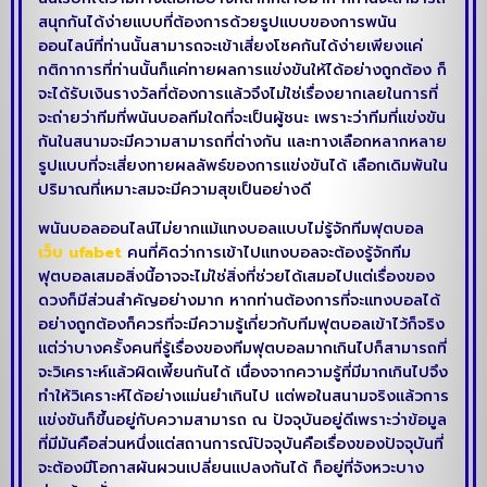
สนุกกันได้ง่ายแบบที่ต้องการด้วยรูปแบบของการพนัน
ออนไลน์ที่ท่านนั้นสามารถจะเข้าเสี่ยงโชคกันได้ง่ายเพียงแค่
กติกาการที่ท่านนั้นก็แค่ทายผลการแข่งขันให้ได้อย่างถูกต้อง ก็
จะได้รับเงินรางวัลที่ต้องการแล้วจึงไม่ใช่เรื่องยากเลยในการที่
จะถ่ายว่าทีมที่พนันบอลทีมใดที่จะเป็นผู้ชนะ เพราะว่าทีมที่แข่งขัน
กันในสนามจะมีความสามารถที่ต่างกัน และทางเลือกหลากหลาย
รูปแบบที่จะเสี่ยงทายผลลัพธ์ของการแข่งขันได้ เลือกเดิมพันใน
ปริมาณที่เหมาะสมจะมีความสุขเป็นอย่างดี
พนันบอลออนไลน์ไม่ยากแม้แทงบอลแบบไม่รู้จักทีมฟุตบอล
เว็บ ufabet
คนที่คิดว่าการเข้าไปแทงบอลจะต้องรู้จักทีม
ฟุตบอลเสมอสิ่งนี้อาจจะไม่ใช่สิ่งที่ช่วยได้เสมอไปแต่เรื่องของ
ดวงก็มีส่วนสำคัญอย่างมาก หากท่านต้องการที่จะแทงบอลได้
อย่างถูกต้องก็ควรที่จะมีความรู้เกี่ยวกับทีมฟุตบอลเข้าไว้ก็จริง
แต่ว่าบางครั้งคนที่รู้เรื่องของทีมฟุตบอลมากเกินไปก็สามารถที่
จะวิเคราะห์แล้วผิดเพี้ยนกันได้ เนื่องจากความรู้ที่มีมากเกินไปจึง
ทำให้วิเคราะห์ได้อย่างแม่นยำเกินไป แต่พอในสนามจริงแล้วการ
แข่งขันก็ขึ้นอยู่กับความสามารถ ณ ปัจจุบันอยู่ดีเพราะว่าข้อมูล
ที่มีมันคือส่วนหนึ่งแต่สถานการณ์ปัจจุบันคือเรื่องของปัจจุบันที่
จะต้องมีโอกาสผันผวนเปลี่ยนแปลงกันได้ ก็อยู่ที่จังหวะบาง