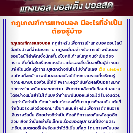
กฎเกณฑ์การแทงบอล มีอะไรที่จำเป็น
ต้องรู้บ้าง
กฎเกณฑ์การแทงบอล
กฎสำหรับเพื่อการเข้าแทงบอลออนไลน์
มีอะไรบ้างที่จำต้องทราบ กฎระเบียบสำหรับการเข้าพนันบอล
ออนไลน์ที่สำคัญซึ่งนักเสี่ยงโชคที่เค้าเล่นทุกคนจำเป็นต้อง
ทราบ ซึ่งก็คือในเรื่องของอัตราต่อรองซึ่งเว็บจะเป็นผู้กำหนด
มาให้ในแต่ละคู่จากระบุแตกต่างกันไปไม่ซ้ำกันเลย
เว็บ ufabet
คนไหนที่จะเข้ามาพนันบอลออนไลน์ต้องทราบรวมทั้งเรียนรู้
ความหมายของส่วนนี้ให้ดี เพราะเหตุว่ามันส่งผลเป็นอย่างมาก
ต่อการร่วมพนันบอลของท่าน เพียงท่านเลือกทีมที่ชนะในสนาม
ได้อย่างแม่นยำไม่ได้แปลว่าท่านพนันบอลแล้วจะได้รับเงินด้วย
เหตุว่ายังจำเป็นต้องนำแต้มต่อรองที่เว็บระบุมาหักลบกับแต้มที่
ทำเป็นจริงแล้วจึงออกมาเป็นคะแนนสำหรับเพื่อการตัดสินจ่าย
เงินรางวัลนั่น อีกอย่างที่จำเป็นคือสถิติการเจอกันหลังสุดอีก
ด้วย ยิ่งกว่านั้นอย่าลืมเช็คในเรื่องของอุปกรณ์ที่ใช้งานตระ
เตรียมแบตเตอรี่ให้พร้อมเข้าไว้ดีเยี่ยมที่สุด โดยการพนันบอล