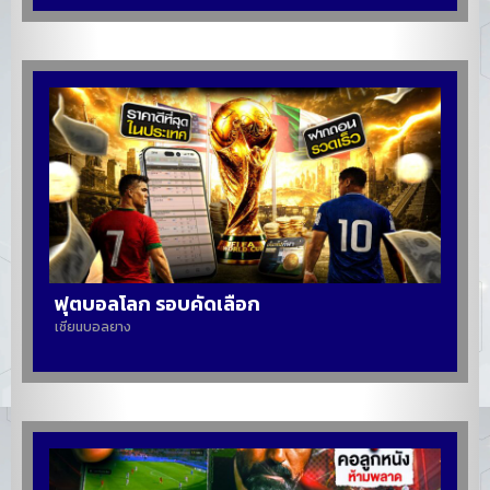
ฟุตบอลโลก รอบคัดเลือก
เซียนบอลยาง