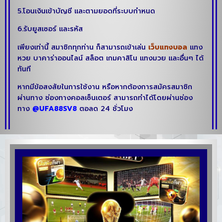
5.โอนเงินเข้าบัญชี และตามยอดที่ระบบกำหนด
6.รับยูสเซอร์ และรหัส
เพียงเท่านี้ สมาชิกทุกท่าน ก็สามารถเข้าเล่น
เว็บแทงบอล
แทง
หวย บาคาร่าออนไลน์ สล็อต เกมคาสิโน แทงมวย และอื่นๆ ได้
ทันที
หากมีข้อสงสัยในการใช้งาน หรือหากต้องการสมัครสมาชิก
ผ่านทาง ช่องทางคอลเซ็นเตอร์ สามารถทำได้โดยผ่านช่อง
ทาง
@UFA88SV8
ตอลด 24 ชั่วโมง