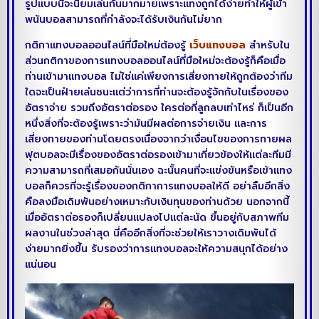
รูปแบบนี้จะนิยมเล่นกันมากมายเพราะแทงถูกได้ง่ายทำให้ผู้เข้า
พนันบอลสามารถที่กำลังจะได้รับเงินกันไม่ยาก
กติกาแทงบอลออนไลน์ที่มือใหม่ต้องรู้
เว็บแทงบอล
สำหรับใน
ส่วนกติกาของการแทงบอลออนไลน์ที่มือใหม่จะต้องรู้ก็คือเมื่อ
ท่านเข้ามาแทงบอล ไม่ใช่แค่เพียงการเสี่ยงทายให้ถูกต้องว่าทีม
ใดจะเป็นฝ่ายเล่นชนะแต่ว่าการที่ท่านจะต้องรู้จักกับในเรื่องของ
อัตราจ่าย รวมถึงอัตราต่อรอง ใครต่อกี่ลูกลบเท่าไหร่ ก็เป็นอีก
หนึ่งสิ่งที่จะต้องรู้เพราะว่ามันมีผลต่อการจ่ายเงิน และการ
เสี่ยงทายของท่านโดยตรงเนื่องจากว่าเงื่อนไขของการทายผล
ฟุตบอลจะมีเรื่องของอัตราต่อรองเข้ามาเกี่ยวข้องให้แต่ละทีมมี
ความสามารถที่เสมอกันนั่นเอง ฉะนั้นคนที่จะแข่งขันหรือเข้าแทง
บอลก็ควรที่จะรู้เรื่องของกติกาการแทงบอลให้ดี อย่าลืมอีกสิ่ง
คือลงมือเดิมพันอย่างเหมาะกับเงินทุนของท่านด้วย นอกจากนี้
เมื่ออัตราต่อรองก็เปลี่ยนแปลงไปแต่ละนัด ขึ้นอยู่กับสภาพทีม
ผลงานในช่วงล่าสุด นี่คืออีกสิ่งที่จะช่วยให้เราวางเดิมพันได้
ง่ายมากยิ่งขึ้น รับรองว่าการแทงบอลจะให้ความสนุกได้อย่าง
แน่นอน