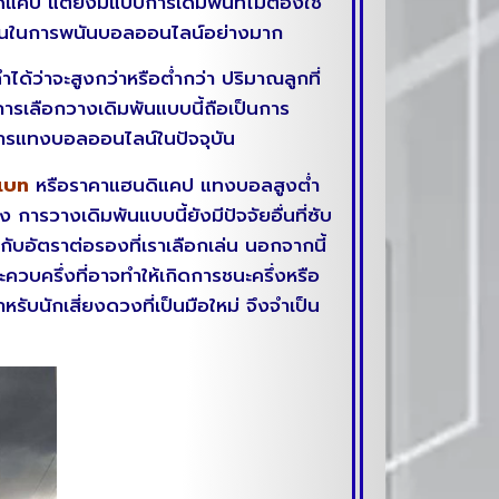
แคป แต่ยังมีแบบการเดิมพันที่ไม่ต้องใช้
ิ่มต้นในการพนันบอลออนไลน์อย่างมาก
ด้ว่าจะสูงกว่าหรือต่ำกว่า ปริมาณลูกที่
ารเลือกวางเดิมพันแบบนี้ถือเป็นการ
ับการแทงบอลออนไลน์ในปัจจุบัน
าเบท
หรือราคาแฮนดิแคป แทงบอลสูงต่ำ
 การวางเดิมพันแบบนี้ยังมีปัจจัยอื่นที่ซับ
บกับอัตราต่อรองที่เราเลือกเล่น นอกจากนี้
วบครึ่งที่อาจทำให้เกิดการชนะครึ่งหรือ
หรับนักเสี่ยงดวงที่เป็นมือใหม่ จึงจำเป็น