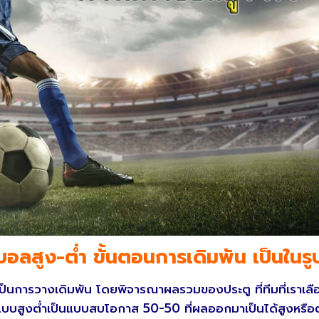
อลสูง-ต่ำ ขั้นตอนการเดิมพัน เป็นในร
ป็นการวางเดิมพัน โดยพิจารณาผลรวมของประตู ที่ทีมที่เราเลือ
แบบสูงต่ำเป็นแบบสบโอกาส 50-50 ที่ผลออกมาเป็นได้สูงหรือต่