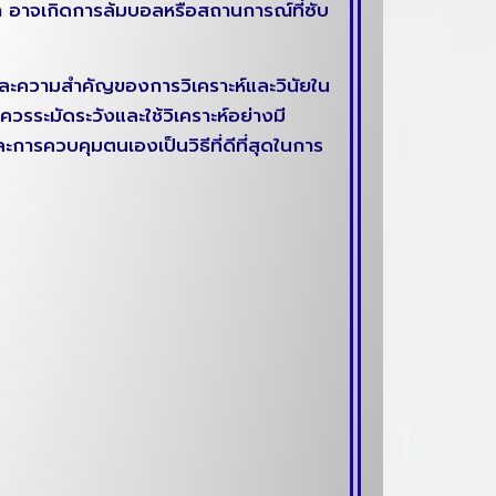
มมาก อาจเกิดการล้มบอลหรือสถานการณ์ที่ซับ
 และความสำคัญของการวิเคราะห์และวินัยใน
วรระมัดระวังและใช้วิเคราะห์อย่างมี
การควบคุมตนเองเป็นวิธีที่ดีที่สุดในการ