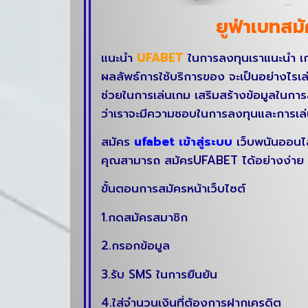
ยูฟ่าเบทสม
แนะนำ
UFABET
ในการลงทุนเราแนะนำ เ
ผลลัพธ์การใช้บริการของ จะเป็นอย่างไร
ช่วยในการเล่นเกม เสริมสร้างข้อมูลในการ
ว่าเราจะมีความชอบในการลงทุนและการเล่นเ
สมัคร
ufabet เข้าสู่ระบบ
เว็บพนันออนไล
คุณสามารถ สมัครUFABET ได้อย่างง่าย ๆ 
ขั้นตอนการสมัครหน้าเว็บไซต์
1.กดสมัครสมาชิก
2.กรอกข้อมูล
3.รับ SMS ในการยืนยัน
4.ใส่จำนวนเงินที่ต้องการฝากเครดิต