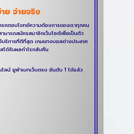
าย จ่ายจริง
มารถตอบโจทย์ความต้องการของเราทุกคน
สามารถสมัครสมาชิกเว็บไซต์เพื่อเป็นตัว
้บริการที่ดีที่สุด เกมแทงบอลต่างประเทศ
าสได้รับผลกำไรกลับคืน
น์ ยูฟ่าเบทเว็บตรง อันดับ 1 ได้แล้ว