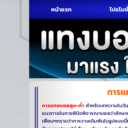
หน้าแรก
โปรโมชั
การแท
การแทงบอลสูง-ต่ำ
สำหรับบทความในวันนี้ 
แนวทางในการพินิจพิจารณาบอลว่าลักษณ
เพื่อนๆทราบว่าการวางเดิมพันในรูปแบบนี