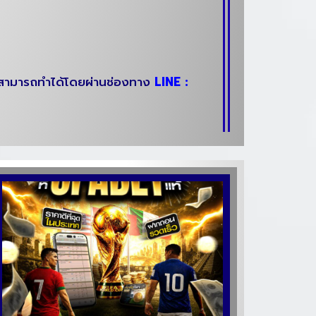
 สามารถทำได้โดยผ่านช่องทาง
LINE :