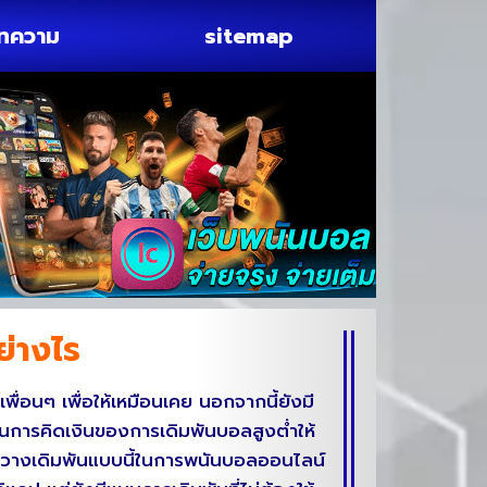
ทความ
sitemap
ย่างไร
เพื่อนๆ เพื่อให้เหมือนเคย นอกจากนี้ยังมี
ารคิดเงินของการเดิมพันบอลสูงต่ำให้
การวางเดิมพันแบบนี้ในการพนันบอลออนไลน์