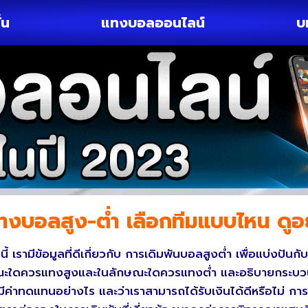
่น
แทงบอลออนไลน์
บ
งบอลสูง-ต่ำ เลือกทีมแบบไหน ดูอ
เรามีข้อมูลที่ดีเกี่ยวกับ การเดิมพันบอลสูงต่ำ เพื่อแบ่งปันกับ
ะใดควรแทงสูงและในลักษณะใดควรแทงต่ำ และอธิบายกระบวนก
้มีค่าทดแทนอย่างไร และว่าเราสามารถได้รับเงินได้ดีหรือไม่ 