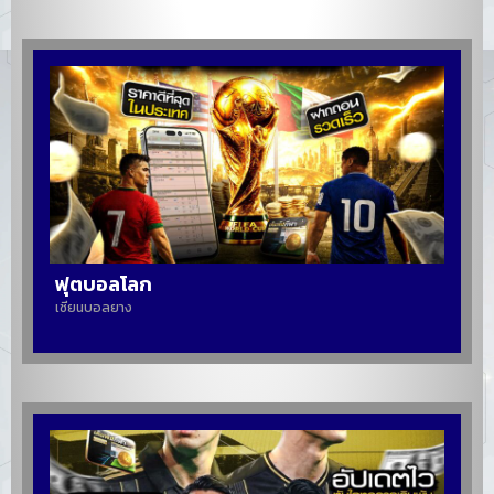
ฟุตบอลโลก
เซียนบอลยาง