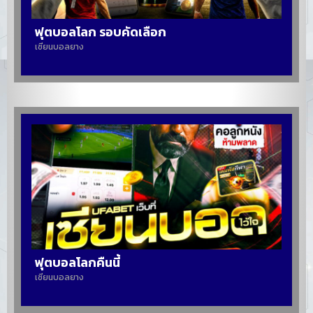
ฟุตบอลโลก รอบคัดเลือก
เซียนบอลยาง
ฟุตบอลโลกคืนนี้
เซียนบอลยาง