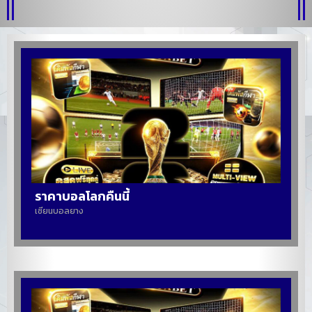
ราคาบอลโลกคืนนี้
เซียนบอลยาง