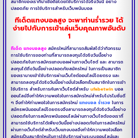
สมาชิกของเราที่น่าเชื่อถือโดยใช้บริการได้จริงวันนี้ อย่าง
ปลอดภัย การใช้บริการสำหรับเว็บพนันบอล
ทีเด็ดแทงบอลสูง จะพาท่านร่ำรวย ได้
ง่ายไปกับการเข้าเล่นเว็บคุณภาพอันดับ
1
ทีเด็ด แทงบอลสูง
สมัครใหม่ที่สามารถสัมผัสได้ว่ากิจกรรม
การใช้บริการของท่านที่สามารถลงทุนได้จริงวันนี้อย่าง
ปลอดภัยในการสมัครแทงบอลผ่านทางเว็บไซต์ และ สามารถ
ลงทุนได้ถึงวันนี้อย่างปลอดภัยสมัครใหม่ ในการเป็นสมาชิก
ของเรานายเข้าใช้บริการผ่านเว็บไซต์ออนไลน์โดยตรง และ
สามารถลงทุนได้จริงวันนี้อย่างมั่นใจเลือกเป็นสมาชิกในการเข้า
ใช้บริการ สำหรับการค้นหาเว็บไซต์สำหรับ
ufabetwin
บอล
ออนไลน์จึงทำให้ความพอใจในการสมัครใหม่สำหรับโปรโมชั่นดี
ๆ จึงทำให้ท่านพอใจในการสมัครใหม่
แทงบอล ร่ำรวย
ในการ
สมัครพนันออนไลน์โดยตรงจึงสามารถลงทุนได้จริงวันนี้อย่าง
ปลอดภัยในการสมัครพนันออนไลน์ผ่านทางเว็บไซต์ของเราที่
สามารถใช้บริการได้เพียงวันนี้อย่างปลอดภัยในการสมัครใหม่
ผ่านทางเว็บไซต์สำหรับเว็บแทงบอลจึงทำให้ความพอใจเลือก
สมัครเป็นสมาชิกใหม่ในการใช้บริการผ่านระบบออนไลน์และ