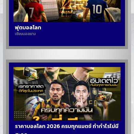
ฟุตบอลโลก
เซียนบอลยาง
ราคาบอลโลก 2026 ครบทุกแมตช์ ทำกำไรไม่มี