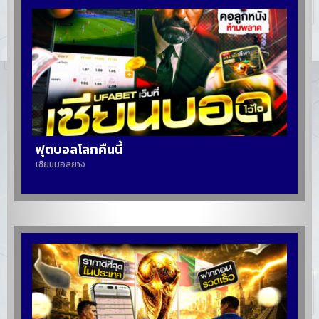
ฟุตบอลโลกคืนนี้
เซียนบอลยาง