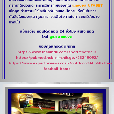
ศรัทธาในตัวเองและการวิเคราะห์ของคุณ
แทงบอล UFABET
เมื่อคุณทำความเข้าใจเกี่ยวกับเกมและมีความเชื่อมั่นในการ
ตัดสินใจของคุณ คุณสามารถเพิ่มโอกาสในการชนะได้อย่าง
มากขึ้น
สมัครง่าย ถอนได้ตลอด 24 ชั่วโมง สนใจ แอด
ไลน์
@UFA88SV8
ขอบคุณเครดิตดีๆจาก
https://www.thehindu.com/sport/football/
https://pubmed.ncbi.nlm.nih.gov/23249092/
https://www.expertreviews.co.uk/outdoor/1406687/best
football-boots