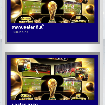
ราคาบอลโลกคืนนี้
เซียนบอลยาง
บอลโลก ล่าสุด