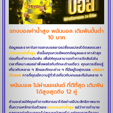
แทงบอลค่าน้ำสูง พนันบอล เดิมพันขั้นต่ำ
10 บาท
ข้อมูลและราคาในการแทงบอลอาจเปลี่ยนแปลงได้ตลอดเวลา
แทงบอลค่าน้ำสูง
ดังนั้นคุณควรอัพเดทข้อมูลและราคาล่าสุด
ก่อนที่จะทำการเดิมพัน เพื่อให้คุณสามารถทำการตัดสินใจใน
เวลาที่เหมาะสมอย่าพึ่งพอใจกับทักษะด้านเดียว: คุณควรเรียนรู้
เกี่ยวกับหลาย ๆ ลีกและทักษะต่าง ๆ ที่มีอยู่ในฟุตบอล
ufabet
เว็บแรก
การที่คุณมีความรู้ทั่วไปเกี่ยวกับเกมและทีมในหลาย ๆ
พนันบอล ไม่ผ่านเอเย่นต์ ที่ดีที่สุด เดิมพัน
ได้สูงสุดถึง 12 คู่
ด้านจะช่วยให้คุณทำการพิจารณาได้อย่างมีประสิทธิภาพมาก
ขึ้นความศรัทธาในตัวเอง:
แทงบอลค่าน้ำสูง
แม้ว่าการทำนาย
ผลการแข่งขันบอลจะไม่สมบูรณ์เสมอไป แต่คุณควรมีความ