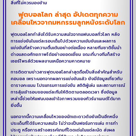
สิ่งที่ไม่ควรมองข้าม
ฟุตบอลโลก ล่าสุด อัปเดตทุกความ
เคลื่อนไหวจากมหกรรมลูกหนังระดับโลก
ฟุตบอลโลกกำลังได้รับความสนใจจากแฟนบอลทั่วโลก หลัง
การแข่งขันในแต่ละรอบเต็มไปด้วยความเข้มข้นและผลการ
แข่งขันที่สร้างความตื่นเต้นอย่างต่อเนื่อง หลายทีมชาติชั้นนำ
ต่างแสดงศักยภาพได้อย่างยอดเยี่ยม ขณะที่บางทีมก็สร้าง
เซอร์ไพรส์ด้วยผลงานเหนือความคาดหมาย
การติดตามข่าวสารฟุตบอลโลกล่าสุดถือเป็นสิ่งสำคัญสำหรับ
คอบอล เพราะนอกจากผลการแข่งขันแล้ว ยังมีข้อมูลเกี่ยวกับ
ตารางคะแนน โปรแกรมการแข่งขัน สถิติผู้เล่น และสถานการณ์
การลุ้นเข้ารอบของแต่ละทีมให้ติดตามตลอดเวลา ซึ่งข้อมูล
เหล่านี้ช่วยให้แฟนบอลเข้าใจภาพรวมของทัวร์นาเมนต์ได้มาก
ยิ่งขึ้น
นอกจากนี้ความเคลื่อนไหวของนักเตะดาวดังยังเป็นอีกหนึ่ง
ประเด็นที่ได้รับความสนใจ ไม่ว่าจะเป็นฟอร์มการเล่น การทำ
ประตู หรือการสร้างสรรค์เกมที่โดดเด่นในแต่ละนัด ส่งผล