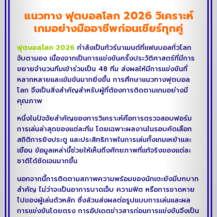
แนวทาง ฟุตบอลโลก 2026 วิเคราะห์
เกมอย่างมืออาชีพก่อนเชียร์ทุกคู่
ฟุตบอลโลก 2026
กำลังเป็นทัวร์นาเมนต์ที่แฟนบอลทั่วโลก
จับตามอง เนื่องจากเป็นการแข่งขันครั้งประวัติศาสตร์ที่มีการ
ขยายจำนวนทีมเข้าร่วมเป็น 48 ทีม ส่งผลให้มีการแข่งขันที่
หลากหลายและเข้มข้นมากยิ่งขึ้น การศึกษาแนวทางฟุตบอล
โลก จึงเป็นสิ่งสำคัญสำหรับผู้ที่ต้องการติดตามเกมอย่างมี
คุณภาพ
หนึ่งในปัจจัยสำคัญของการวิเคราะห์คือการตรวจสอบฟอร์ม
การเล่นล่าสุดของแต่ละทีม โดยเฉพาะผลงานในรอบคัดเลือก
สถิติการยิงประตู และประสิทธิภาพในการเล่นทั้งเกมเหย้าและ
เยือน ข้อมูลเหล่านี้ช่วยให้เห็นถึงศักยภาพที่แท้จริงของแต่ละ
ชาติได้ชัดเจนมากขึ้น
นอกจากนี้การติดตามสภาพความพร้อมของนักเตะยังมีบทบาท
สำคัญ ไม่ว่าจะเป็นอาการบาดเจ็บ ความฟิต หรือการขาดหาย
ไปของผู้เล่นตัวหลัก ซึ่งล้วนส่งผลต่อรูปแบบการเล่นและผล
การแข่งขันโดยตรง การอัปเดตข่าวสารก่อนการแข่งขันจึงเป็น