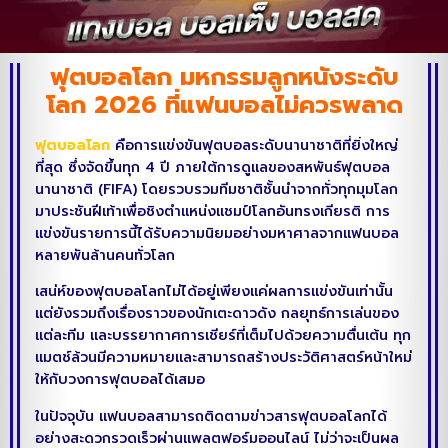
ฟุตบอลโลก มหกรรมลูกหนังระดับ
โลก 2026 ที่แฟนบอลไม่ควรพลาด
ฟุตบอลโลก
คือการแข่งขันฟุตบอลระดับนานาชาติที่ยิ่งใหญ่
ที่สุด ซึ่งจัดขึ้นทุก 4 ปี ภายใต้การดูแลของสหพันธ์ฟุตบอล
นานาชาติ (FIFA) โดยรวบรวมทีมชาติชั้นนำจากทั่วทุกมุมโลก
มาประชันฝีเท้าเพื่อชิงตำแหน่งแชมป์โลกอันทรงเกียรติ การ
แข่งขันรายการนี้ได้รับความนิยมอย่างมหาศาลจากแฟนบอล
หลายพันล้านคนทั่วโลก
เสน่ห์ของฟุตบอลโลกไม่ได้อยู่เพียงแค่ผลการแข่งขันเท่านั้น
แต่ยังรวมถึงเรื่องราวของนักเตะดาวดัง กลยุทธ์การเล่นของ
แต่ละทีม และบรรยากาศการเชียร์ที่เต็มไปด้วยความตื่นเต้น ทุก
แมตช์ล้วนมีความหมายและสามารถสร้างประวัติศาสตร์หน้าใหม่
ให้กับวงการฟุตบอลได้เสมอ
ในปัจจุบัน แฟนบอลสามารถติดตามข่าวสารฟุตบอลโลกได้
อย่างสะดวกรวดเร็วผ่านแพลตฟอร์มออนไลน์ ไม่ว่าจะเป็นผล