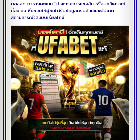
บอลสด ตารางคะแนน โปรแกรมการแข่งขัน หรือบทวิเคราะห์
ก่อนเกม ซึ่งช่วยให้ผู้ชมได้รับข้อมูลครบถ้วนและอัปเดต
สถานการณ์ได้แบบเรียลไทม์