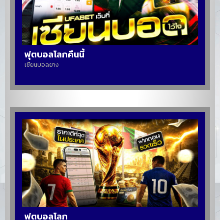
ฟุตบอลโลกคืนนี้
เซียนบอลยาง
ฟุตบอลโลก