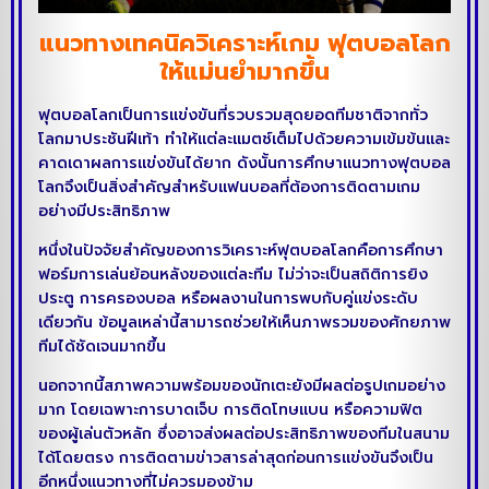
แนวทางเทคนิควิเคราะห์เกม ฟุตบอลโลก
ให้แม่นยำมากขึ้น
ฟุตบอลโลกเป็นการแข่งขันที่รวบรวมสุดยอดทีมชาติจากทั่ว
โลกมาประชันฝีเท้า ทำให้แต่ละแมตช์เต็มไปด้วยความเข้มข้นและ
คาดเดาผลการแข่งขันได้ยาก ดังนั้นการศึกษาแนวทางฟุตบอล
โลกจึงเป็นสิ่งสำคัญสำหรับแฟนบอลที่ต้องการติดตามเกม
อย่างมีประสิทธิภาพ
หนึ่งในปัจจัยสำคัญของการวิเคราะห์ฟุตบอลโลกคือการศึกษา
ฟอร์มการเล่นย้อนหลังของแต่ละทีม ไม่ว่าจะเป็นสถิติการยิง
ประตู การครองบอล หรือผลงานในการพบกับคู่แข่งระดับ
เดียวกัน ข้อมูลเหล่านี้สามารถช่วยให้เห็นภาพรวมของศักยภาพ
ทีมได้ชัดเจนมากขึ้น
นอกจากนี้สภาพความพร้อมของนักเตะยังมีผลต่อรูปเกมอย่าง
มาก โดยเฉพาะการบาดเจ็บ การติดโทษแบน หรือความฟิต
ของผู้เล่นตัวหลัก ซึ่งอาจส่งผลต่อประสิทธิภาพของทีมในสนาม
ได้โดยตรง การติดตามข่าวสารล่าสุดก่อนการแข่งขันจึงเป็น
อีกหนึ่งแนวทางที่ไม่ควรมองข้าม