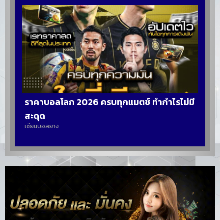
ราคาบอลโลก 2026 ครบทุกแมตช์ ทำกำไรไม่มี
สะดุด
เซียนบอลยาง