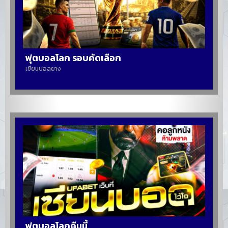
ฟุตบอลโลก รอบคัดเลือก
เซียนบอลยาง
ฟุตบอลโลกคืนนี้