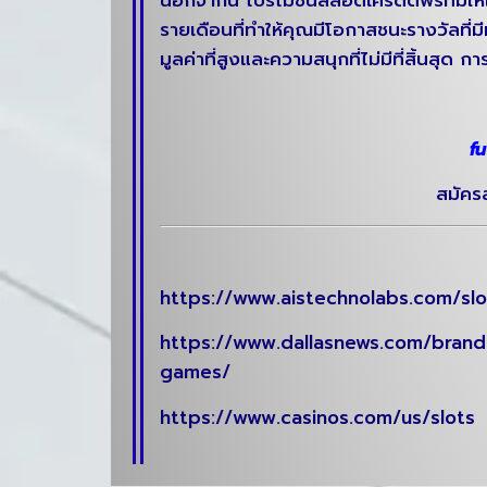
นอกจากนี้ โปรโมชั่นสล็อตเครดิตฟรีที่มี
รายเดือนที่ทำให้คุณมีโอกาสชนะรางวัลที่
มูลค่าที่สูงและความสนุกที่ไม่มีที่สิ้นสุ
f
สมัคร
https://www.aistechnolabs.com/s
https://www.dallasnews.com/brande
games/
https://www.casinos.com/us/slots