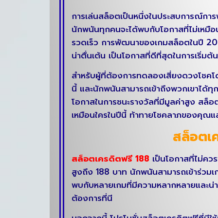
การเล่นสล็อตเป็นหนึ่งในประสบการณ์การพน
นักพนันทุกคนจะได้พบกับโอกาสที่ไม่เหมือ
รวดเร็ว การพัฒนาของเกมสล็อตในปี 2023 นี
น่าตื่นเต้น เป็นโอกาสที่ดีที่สุดในการเริ่
สำหรับผู้ที่ต้องการทดลองเสี่ยงดวงโชคโ
นี้ และนักพนันสามารถเข้าถึงพวกเขาได้ทุก
โอกาสในการชนะรางวัลที่มีมูลค่าสูง สล็อ
เหมือนใครในปีนี้ ท้าทายโชคลาภของคุณและ
สล็อตเ
สล็อตเครดิตฟรี 188
เป็นโอกาสที่ไม่ควร
สูงถึง 188 บาท นักพนันสามารถเข้าร่ว
พบกับหลายเกมที่มีความหลากหลายและน่าตื่
ต้องการที่นี