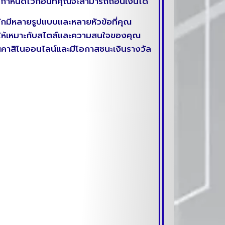
่กำหนดไว้ก่อนที่คุณจะสามารถถอนเงินได้
ีมักมีหลายรูปแบบและหลายหัวข้อที่คุณ
ให้เหมาะกับสไตล์และความสนใจของคุณ
่นคาสิโนออนไลน์และมีโอกาสชนะเงินรางวัล