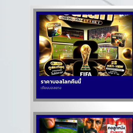
ราคาบอลโลกคืนนี้
เซียนบอลยาง