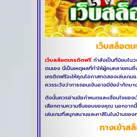
เว็บสล็อตเ
เว็บสล็อตเครดิตฟรี
กำลังเป็นที่นิยมในว
ตนเอง นี่เป็นเหตุผลที่ทำให้ผู้คนหลายคน
เครดิตฟรีจะให้คุณโอกาสทดลองเล่นเกมแ
ควรระวังว่าการถอนเงินอาจมีข้อจำกัดบาง
ดังนั้นควรอ่านข้อกำหนดและเงื่อนไขของเว
เลือกตามความชื่นชอบของคุณ นอกจากนี้ยัง
เล่นเกมที่สนุกสนานและคาสิโนในบ้านของคุ
ทางเข้าสล