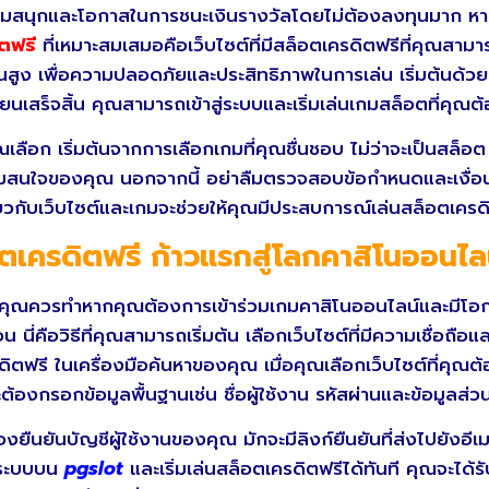
ามสนุกและโอกาสในการชนะเงินรางวัลโดยไม่ต้องลงทุนมาก ห
ตฟรี
ที่เหมาะสมเสมอคือเว็บไซต์ที่มีสล็อตเครดิตฟรีที่คุณสามารถเล
ฐานสูง เพื่อความปลอดภัยและประสิทธิภาพในการเล่น เริ่มต้นด้วย
ียนเสร็จสิ้น คุณสามารถเข้าสู่ระบบและเริ่มเล่นเกมสล็อตที่คุณ
ณเลือก เริ่มต้นจากการเลือกเกมที่คุณชื่นชอบ ไม่ว่าจะเป็นสล็
สนใจของคุณ นอกจากนี้ อย่าลืมตรวจสอบข้อกำหนดและเงื่อนไ
เกี่ยวกับเว็บไซต์และเกมจะช่วยให้คุณมีประสบการณ์เล่นสล็อตเคร
เครดิตฟรี ก้าวแรกสู่โลกคาสิโนออนไลน์
ี่คุณควรทำหากคุณต้องการเข้าร่วมเกมคาสิโนออนไลน์และมีโอ
น นี่คือวิธีที่คุณสามารถเริ่มต้น เลือกเว็บไซต์ที่มีความเชื่อถ
ิตฟรี ในเครื่องมือค้นหาของคุณ เมื่อคุณเลือกเว็บไซต์ที่คุณต้
ต้องกรอกข้อมูลพื้นฐานเช่น ชื่อผู้ใช้งาน รหัสผ่านและข้อมูลส่วน
งยืนยันบัญชีผู้ใช้งานของคุณ มักจะมีลิงก์ยืนยันที่ส่งไปยังอีเม
ู่ระบบบน
pgslot
และเริ่มเล่นสล็อตเครดิตฟรีได้ทันที คุณจะได้รั