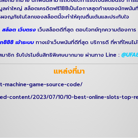
ให้เลือกมากมาย นักพนันสามารถตั้งแต่การรับโบนัสต้อนรับ การ
มีมูลค่าใหญ่ สล็อตเครดิตฟรี188เป็นโอกาสสุดท้ายของนักพนัน
ด การผจญภัยในโลกของสล็อตนี้จะทำให้คุณตื่นเต้นและประทับใจ
สล็อต เว็บตรง
เว็บสล็อตดีที่สุด ตอบโจทย์ทุกความต้องการ
un888 เข้าระบบ
ทางเข้าเว็บพนันที่ดีที่สุด บริการดี ที่หาที่ไหนไม่
สมาชิก รับโปรโมชั่นสิทธิพิเศษมากมาย ผ่านทาง Line :
@UFA
แหล่งที่มา
lot-machine-game-source-code/
d-content/2023/07/10/10-best-online-slots-top-rea