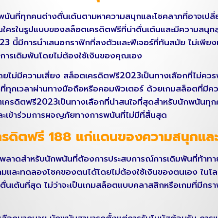
ันที่ทุกคนต่างตื่นเต้นตามหาความสนุกและโชคลาภที่อาจเปลี่ยน
นใครในรูปแบบของสล็อตเครดิตฟรีที่น่าตื่นเต้นและมีความสนุกสุ
้มีการนำเสนอกราฟิกที่ลงตัวและฟีเจอร์ที่ทันสมัย ไม่เพียงเท่
มต้นการเดิมพันโดยไม่ต้องใช้เงินของคุณเอง
ดยไม่มีความเสี่ยง สล็อตเครดิตฟรี2023เป็นทางเลือกที่ไม่คว
ที่ทุกเวลาผ่านทางมือถือหรือคอมพิวเตอร์ ด้วยเกมสล็อตที่มีคว
ตเครดิตฟรี2023เป็นทางเลือกที่น่าสนใจที่สุดสำหรับนักพนันทุก
เข้าร่วมการผจญภัยทางการพนันที่ไม่มีที่สิ้นสุด
ครดิตฟรี 188 แก่แดนของความสนุกแล
พลาดสำหรับนักพนันที่ต้องการประสบการณ์การเดิมพันที่ท้าทายแล
มเกมและทดลองโชคของตนได้โดยไม่ต้องใช้เงินของตนเอง ในโล
นเต้นที่สุด ไม่ว่าจะเป็นเกมสล็อตแบบคลาสสิกหรือเกมที่มีกราฟ