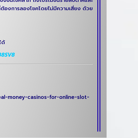
แข่งขันโชคลาภ ถึงโปรโมชั่นรายสัปดาห์และ
ที่ต้องการลองโชคโดยไม่มีความเสี่ยง ด้วย
ได้
88SV8
l-money-casinos-for-online-slot-