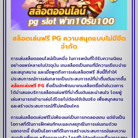
สล็อตเล่นฟรี PG ความสนุกแบบไม่มีขีด
จำกัด
การเล่นสล็อตออนไลน์เป็นหนึ่ง ในการพนันที่ได้รับความนิยม
อย่างแพร่หลายในปัจจุบัน เกมสล็อตเป็นเกมที่มีความเรียบง่าย
และสนุกสนาน และเมื่อพูดถึงการเล่นสล็อตฟรี สิ่งนี้ก็ทำให้
ประสบการณ์การเล่นกลายเป็นประสบการณ์ที่น่าตื่นเต้นมากขึ้น
สล็อตเล่นฟรี PG
ซึ่งเป็นนักพัฒนาเกมสล็อตชื่อดังในวงการ
ได้นำเสนอบริการสล็อตเล่นฟรีที่น่าตื่นเต้นและน่าสนใจ โดยผู้
เล่นสามารถเข้ามาเล่นได้โดยไม่ต้องใช้เงินจริง เพื่อสนุกสนาน
และสร้างประสบการณ์ที่ไม่เหมือนใคร
การเล่นสล็อตเล่นฟรีไม่เพียงแค่เป็นการทดลองเกม แต่ยังเป็น
โอกาสที่ดีในการฝึกฝนทักษะและกลยุทธ์ในการเล่นเกมด้วย
นอกจากนี้ ยังเป็นโอกาสที่ดีในการสร้างประสบการณ์และความ
สนุกกับเพื่อนๆ หรือครอบครัว โดยที่ไม่ต้องกังวลเรื่องการสูญ