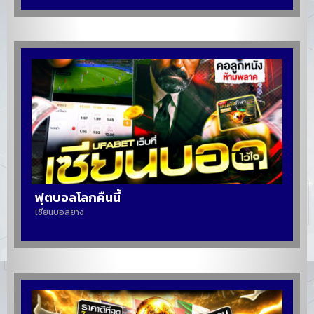
ฟุตบอลโลกคืนนี้
เซียนบอลยาง