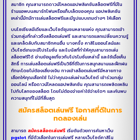
สมาชิก คุณสามารถดาวน์โหลดแอปพลิเคชันสล็อตฟรีที่มีใน
ร้านแอพบนสมาร์ทโฟนหรือแท็บเล็ตของคุณ แอปพลิเคชัน
เหล่านี้มักมีการเล่นสล็อตฟรีและมีรูปแบบเกมต่างๆ ให้เลือก
บนโซเชียลมีเดียและเว็บไซต์ชุมชนหลายแห่ง คุณสามารถเข้า
ร่วมกลุ่มที่กล่าวถึงสล็อตเล่นฟรี และสามารถแลกเปลี่ยนความรู้
และเคล็ดลับกับสมาชิกคนอื่น บางครั้ง คาสิโนออนไลน์และ
เว็บไซต์เกมจะมีโปรโมชั่น และโบนัสที่ทำให้คุณสามารถเล่น
สล็อตฟรีได้ อ่านข้อมูลเกี่ยวกับโปรโมชั่นเหล่านี้ และใช้เมื่อเห็น
สิทธิ์ การเล่นสล็อตเล่นฟรีเป็นวิธีที่ดีในการสนุกสนานและฝึกฝน
ทักษะโดยไม่ต้องเสี่ยงเงิน ทางเข้าสล็อตเล่นฟรีมีหลายทาง
เลือกให้คุณเลือกใช้ ไม่ว่าคุณจะเล่นผ่านเว็บไซต์ เข้าร่วมกลุ่ม
ออนไลน์ หรือดาวน์โหลดแอปพลิเคชัน คุณสามารถเพลิดเพลิน
ไปกับโลกของสล็อต โดยไม่ต้องจ่ายค่าใช้จ่ายใดๆ และค้นพบ
ความสนุกที่ไม่มีที่สิ้นสุด
สมัครสล็อตเล่นฟรี โอกาสที่ดีในการ
ทดลองเล่น
สามารถ
สมัครสล็อตเล่นฟรี
เริ่มต้นด้วยการค้นหาเว็บ
pgslot
ที่มีตัวเลือกในการเล่นฟรี หลายเว็บไซต์คาสิโน