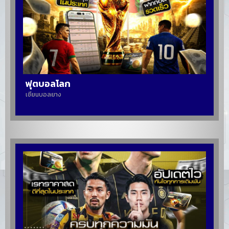
ฟุตบอลโลก
เซียนบอลยาง