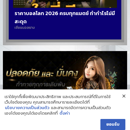
ราคาบอลโลก 2026 ครบทุกแมตช์ ทำกำไรไม่มี
สะดุด
เซียนบอลยาง
เราใช้คุกกี้เพื่อพัฒนาประสิทธิภาพ และประสบการณ์ที่ดีในการใช้
เว็บไซต์ของคุณ คุณสามารถศึกษารายละเอียดได้ที่
นโยบายความเป็นส่วนตัว
และสามารถจัดการความเป็นส่วนตัว
Contact Us
About Us
privacy policy
เองได้ของคุณได้เองโดยคลิกที่
ตั้งค่า
copyright © 2022 all rights reserved
www.i-clim.com
ยอมรับ