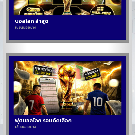
บอลโลก ล่าสุด
เซียนบอลยาง
ฟุตบอลโลก รอบคัดเลือก
เซียนบอลยาง