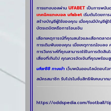
การแทงบอลผ่าน
UFABET
เป็นการพนันออ
เทคนิคแทงบอล ufabet
เริ่มต้นโดยการส
สร้างบัญชีผู้ใช้ของคุณ เมื่อคุณมีบัญชีผ
บัตรเดบิตหรือการโอนเงิน
เลือกเหตุการณ์ที่คุณสนใจและเลือกตลาด
การเดิมพันของคุณ เมื่อเหตุการณ์จบลง
การวิเคราะห์ที่คุณสามารถใช้ในการตัดสินใจ
เสี่ยงที่เกินไป คุณควรจัดเงินที่คุณพร้อ
ufar88 ทางเข้า
เว็บพนันออนไลน์ตอบโจท
สมัครสมาชิก รับโปรโมชั่นสิทธิพิเศษมาก
https://oddspedia.com/football/ti