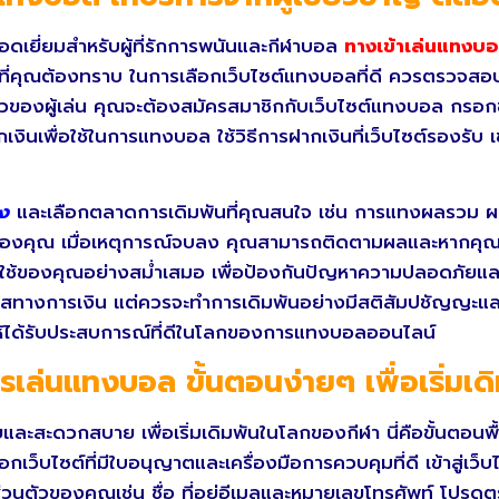
ดเยี่ยมสำหรับผู้ที่รักการพนันและกีฬาบอล
ทางเข้าเล่นแทงบ
ตอนที่คุณต้องทราบ ในการเลือกเว็บไซต์แทงบอลที่ดี ควรตรวจสอบใ
องผู้เล่น คุณจะต้องสมัครสมาชิกกับเว็บไซต์แทงบอล กรอกข้อม
ากเงินเพื่อใช้ในการแทงบอล ใช้วิธีการฝากเงินที่เว็บไซต์รองรับ
ง
และเลือกตลาดการเดิมพันที่คุณสนใจ เช่น การแทงผลรวม ผ
ันของคุณ เมื่อเหตุการณ์จบลง คุณสามารถติดตามผลและหากค
ผู้ใช้ของคุณอย่างสม่ำเสมอ เพื่อป้องกันปัญหาความปลอดภัยแ
สทางการเงิน แต่ควรจะทำการเดิมพันอย่างมีสติสัมปชัญญะและร
้ได้รับประสบการณ์ที่ดีในโลกของการแทงบอลออนไลน์
รเล่นแทงบอล ขั้นตอนง่ายๆ เพื่อเริ่มเด
ายและสะดวกสบาย เพื่อเริ่มเดิมพันในโลกของกีฬา นี่คือขั้นตอนพ
ว็บไซต์ที่มีใบอนุญาตและเครื่องมือการควบคุมที่ดี เข้าสู่เว็บไ
วนตัวของคุณเช่น ชื่อ ที่อยู่อีเมลและหมายเลขโทรศัพท์ โปรดต