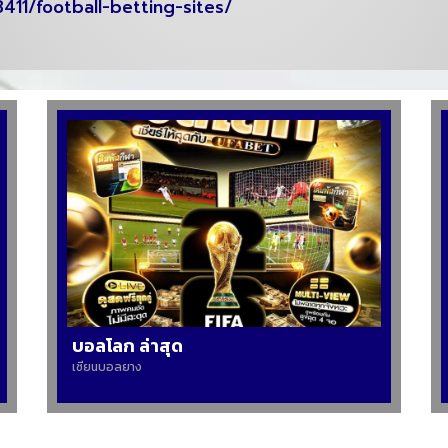
411/football-betting-sites/
บอลโลก ล่าสุด
เซียนบอลยาง