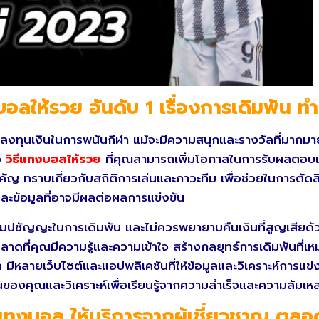
บอลให้รวย อันดับ 1 เรื่องการเดิมพัน ทำ
งทุนเงินในการพนันกีฬา แม้จะมีความสนุกและรางวัลที่มากมาย 
มอ
วิธีแทงบอลให้รวย
ที่คุณสามารถเพิ่มโอกาสในการรับผลตอบแทน
ญ ทราบเกี่ยวกับสถิติการเล่นและภาวะทีม เพื่อช่วยในการตัดสิน
และข้อมูลที่อาจมีผลต่อผลการแข่งขัน
มปชัญญะในการเดิมพัน และไม่ควรพยายามคืนเงินที่สูญเสียด้วยก
ตลาดที่คุณมีความรู้และความเข้าใจ สร้างกลยุทธ์การเดิมพันที
หลายเว็บไซต์และแอปพลิเคชันที่ให้ข้อมูลและวิเคราะห์การแข่งข
ของคุณและวิเคราะห์เพื่อเรียนรู้จากความสำเร็จและความล้มเ
แทงบอล ให้บริการจากผู้เชี่ยวชาญ ตลอ