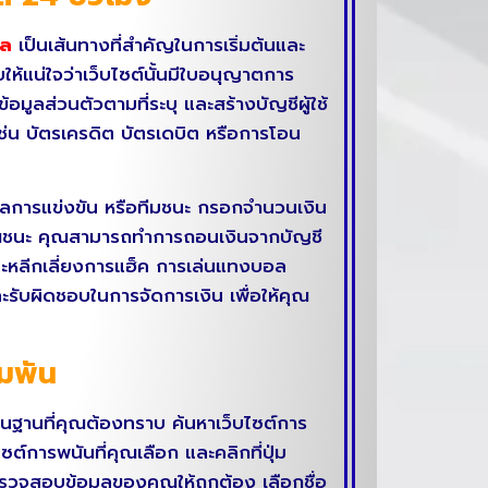
อล
เป็นเส้นทางที่สำคัญในการเริ่มต้นและ
ห้แน่ใจว่าเว็บไซต์นั้นมีใบอนุญาตการ
ูลส่วนตัวตามที่ระบุ และสร้างบัญชีผู้ใช้
 เช่น บัตรเครดิต บัตรเดบิต หรือการโอน
ลการแข่งขัน หรือทีมชนะ กรอกจำนวนเงิน
ุณชนะ คุณสามารถทำการถอนเงินจากบัญชี
ละหลีกเลี่ยงการแฮ็ค การเล่นแทงบอล
ับผิดชอบในการจัดการเงิน เพื่อให้คุณ
ิมพัน
ื้นฐานที่คุณต้องทราบ ค้นหาเว็บไซต์การ
ซต์การพนันที่คุณเลือก และคลิกที่ปุ่ม
รวจสอบข้อมูลของคุณให้ถูกต้อง เลือกชื่อ