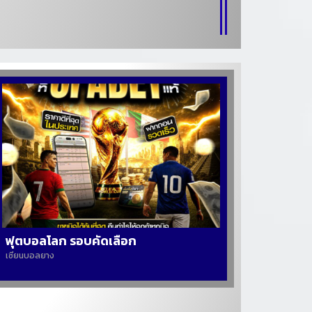
ฟุตบอลโลก รอบคัดเลือก
เซียนบอลยาง