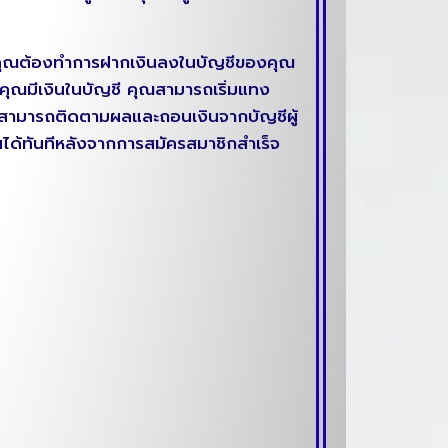
พัน คุณต้องทำการฝากเงินลงในบัญชีของคุณ
อคุณมีเงินในบัญชี คุณสามารถเริ่มแทง
ณสามารถติดตามผลและถอนเงินจากบัญชีผู้
ได้ทันทีหลังจากการสมัครสมาชิกสำเร็จ