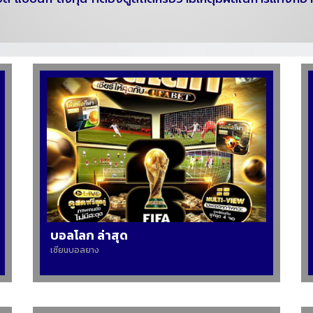
บอลโลก ล่าสุด
เซียนบอลยาง