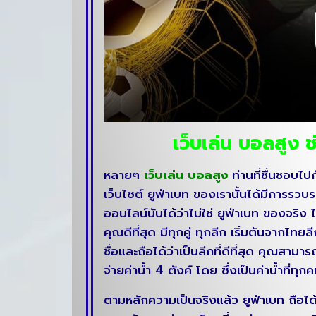
เว็บเล่น บอลสูง 
หลายๆ
เว็บเล่น บอลสูง
ท่านที่ชื่นชอบไ
เว็บไซต์ ยูฟ่าเบท ของเรานั้นได้มีการร
ออนไลน์นับได้ว่าไม่ใช่ ยูฟ่าเบท ของจริ
คุณดีที่สุด มีทุกคู่ ทุกลีก เริ่มต้นจากไทย
ชื่อและถือได้ว่าเป็นลีกที่ดีที่สุด คุณส
จ่ายค่าน้ำ 4 ตังค์ โดย ซึ่งเป็นค่าน้ำที่ท
ตามหลักความเป็นจริงแล้ว ยูฟ่าเบท ถือได้