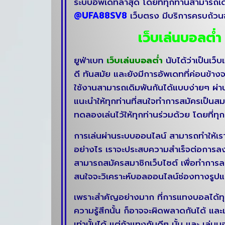
ระบบอัพเดทล่าสุด โดยที่ทุกท่านสามารถเดิม
@UFA88SV8
เว็บตรง มีบริการครบถ้วนจ
เว็บเล่นบอลต่ำ
ยูฟ่าเบท
เว็บเล่นบอลต่ำ
นับได้ว่าเป็นเว็
ดี ทันสมัย และยังมีการอัพเดทที่ค่อนข้า
ใช้งานสามารถเดิมพันกันได้แบบง่ายๆ ผ่าน
แนะนำให้ทุกท่านที่สนใจทำการสมัครเป็น
ทดลองเล่นไว้ให้ทุกท่านร่วมด้วย โดยที่ท
การเล่นผ่านระบบออนไลน์ สามารถทำให้เราท
อย่างไร เราจะประสบความสำเร็จต่อการลงทุ
สามารถสมัครสมาชิกเว็บไซต์ เพื่อทำการ
สนใจจะวิเคราะห์บอลออนไลน์ช่องทางรูป
เพราะสำคัญอย่างมาก ที่การแทงบอลได้ทุก
ความรู้สึกนั้น ก็อาจจะผิดพลาดกันได้ แล
เท่านั้นได้ แต่ถ้าแทงกันดีๆ นั้น และ เล่