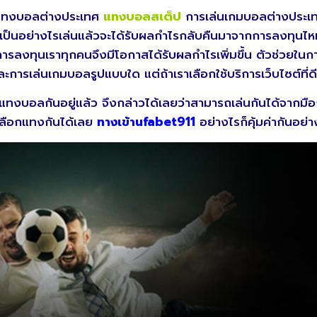
มแทงบอลต่างประเทศ
แทงบอลสเต็ป
การเล่นเกมบอลต่างประเ
ป็นอย่างไรเล่นแล้วจะได้รับผลกำไรกลับคืนมาจากการลงทุนไหม 
ารลงทุนเราทุกคนจึงมีโอกาสได้รับผลกำไรเพิ่มขึ้น ตัวช่วยในกา
ารเล่นเกมบอลรูปแบบใด แต่ถ้าเราเลือกใช้บริการเว็บไซต์ที่ด
แทงบอลกันอยู่แล้ว จึงกล่าวได้เลยว่าสามารถเล่นกันได้จากมือ
ลือกแทงกันได้เลย
ทางเข้าufabet911
อย่างไรก็คุ้มค่ากันอย่