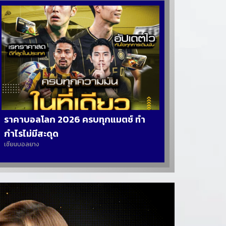
ราคาบอลโลก 2026 ครบทุกแมตช์ ทำ
กำไรไม่มีสะดุด
เซียนบอลยาง