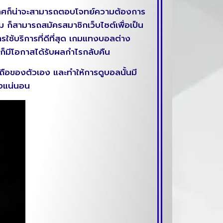
ทศก็น่าจะสามารถตอบโจทย์ความต้องการ
ก็สามารถสมัครสมาชิกเว็บไซต์เพื่อเป็น
รใช้บริการที่ดีที่สุด เกมแทงบอลต่าง
ีก็มีโอกาสได้รับผลกำไรกลับคืน
ถือของตัวเอง และทำให้การดูบอลนั้นมี
างแน่นอน