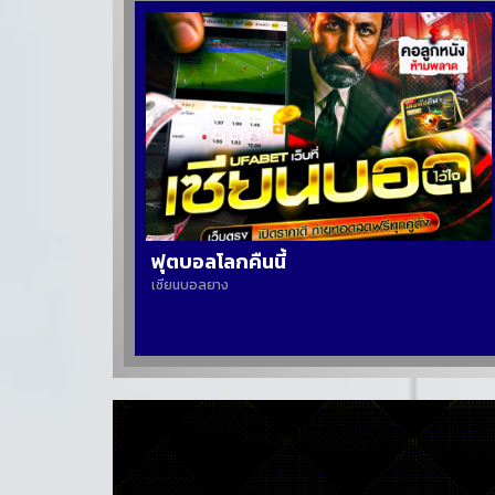
ฟุตบอลโลกคืนนี้
เซียนบอลยาง