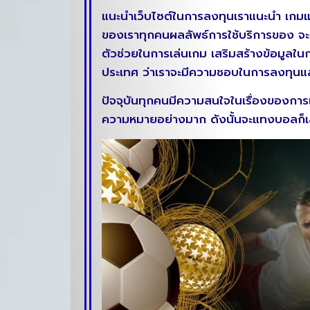
แนะนำเว็บไซต์ในการลงทุนเราแนะนำ เก
ของเราทุกคนผลลัพธ์การใช้บริการของ จะเ
ตัวช่วยในการเล่นเกม เสริมสร้างข้อมูลในก
ประเทศ ว่าเราจะมีความชอบในการลงทุนและก
ปัจจุบันทุกคนมีความสนใจในเรื่องของการ
ความหมายอย่างมาก ดังนั้นจะแทงบอลก็เ