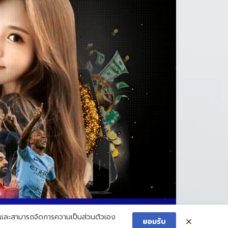
cy
และสามารถจัดการความเป็นส่วนตัวเอง
ยอมรับ