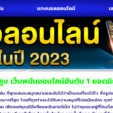
่น
แทงบอลออนไลน์
บ
สูง เว็บพนันออนไลน์อันดับ 1 ยอดนิ
่น ที่สุดแสนจะสนุกสนานและนับได้ว่าเป็นเกมที่จบได้ไว ซึ่งร
่างมากที่สุด โดยที่ทุกท่านจะได้รับความสนุกที่ไม่เหมือนใคร ทุก
าย เพียงแค่คุณมีมือถือและอินเทอร์เน็ต ไม่ว่าคุณจะอยู่ที่ไห