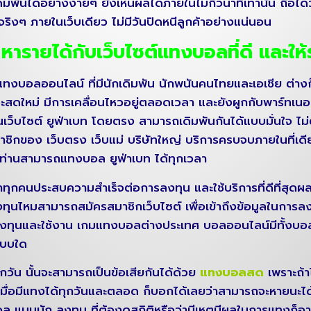
พันได้อย่างง่ายๆ ยังเห็นผลได้ภายในไม่กี่วินาทีเท่านั้น ถือไ
ริงๆ ภายในเว็บเดียว ไม่มีวันปิดหนีลูกค้าอย่างแน่นอน
 หารายได้กับเว็บไซต์แทงบอลที่ดี และให้
บแทงบอลออนไลน์ ที่มีนักเดิมพัน นักพนันคนไทยและเอเชีย ต่างก
งจะสดใหม่ มีการเคลื่อนไหวอยู่ตลอดเวลา และยังผูกกับพาร์ทเนอ
เว็บไซต์ ยูฟ่าเบท โดยตรง สามารถเดิมพันกันได้แบบมั่นใจ ไม่
สมาชิกของ เว็บตรง เว็บแม่ บริษัทใหญ่ บริการครบจบภายในที่
ุกท่านสามารถแทงบอล ยูฟ่าเบท ได้ทุกเวลา
ุกคนประสบความสำเร็จต่อการลงทุน และใช้บริการที่ดีที่สุดผล
นไหมสามารถสมัครสมาชิกเว็บไซต์ เพื่อเข้าถึงข้อมูลในการลงทุ
ลงทุนและใช้งาน เกมแทงบอลต่างประเทศ บอลออนไลน์มีทั้งบอลไ
แบบใด
วัน นั้นจะสามารถเป็นข้อเสียกันได้ด้วย
แทงบอลสด
เพราะถ้า
ะเมื่อมีแทงได้ทุกวันและตลอด ก็บอกได้เลยว่าสามารถจะหายนะได้
นบอล แบบนัก ลงทุน ที่ต้องดูสถิติหรือว่ามีเหตุมีผลในการแทงก็อ