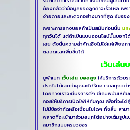
รันตีเลยว่าเราคือเว็บทำเงินให้กับผู้เล่นไ
ต้องกลัวว่าข้อมูลของลูกค้าจะรั่วไหล เพ
ง่ายดายและสะดวกอย่างมากที่สุด รับรอง
เพราะการแทงบอลถ้าเป็นสมันก่อนนั้น
แท
ทุกวันได้ แต่ถ้าเป็นแบบออนไลน์นั้นบอ
เลย ดังนั้นความสำคัญจึงไม่ใช่แค่เพียงก
ตลอดและเพิ่มขึ้นได้
เว็บเล่น
ยูฟ่าเบท
เว็บเล่น บอลสูง
ให้บริการด้วยร
ประกันได้เลยว่าคุณจะได้รับความสนุกอย่าง
โดยทางเราจะมีบริการดีๆ มีเกมพนันให้กั
คอยให้บริการเปิดไพ่ให้กับคุณ เพื่อที่จะ
ไม่มีข้อจำกัดหรือเงื่อนไขใดๆ ทั้งสิ้น สา
พลาดที่จะเข้ามาร่วมสนุกได้อย่างเต็มรูปแ
สมาชิกแบบครบวงจร