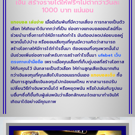
เงิน สร้างรายได้ให้ฟรีๆไม่ต่ำกว่าวันละ
1000 บาท แน่นอน
แทงบอล เล่นง่าย
เมื่อมีเดิมพันที่มีความเสี่ยง การกลายเป็นตัว
เลือก ให้เกิดมาได้มากกว่าที่เป็น ช่องทางแทงบอลออนไลน์ที่จะ
ช่วยนำมาซึ่งการทำให้มีการเกิดกำไร มันต้องปลดปล่อยบอลคู่
พวกนั้นไปบ้าง หรือยอมเสียทุนที่คุณมีความคิดว่าสามารถ
สร้างโอกาสให้มีการได้กำไรขึ้นมา ต้องยอมทิ้งทุนพวกนั้นไป
มันช่วยเพิ่มช่องทางสำหรับการสร้างกำไรขึ้นมา
ufabet เว็บ
ตรงทางเข้ามือถือ
เพราะเมื่อคุณเลือกที่เก็บคู่บอลที่สร้างโอกาส
ให้กับคุณไว้ มันกลายเป็นตัวเลือก ให้ท่านสูญเสียเงินมากเกิน
กว่าเงินลงทุนที่คุณเสียไปในตอนแรกนั่นเอง
แทงบอลเต็ง
ทั้ง
เป็นการสูญเสียเงินลงทุนไปกน้อยแค่ไหน หากสามารถปรับ
เปลี่ยนวิธีทำเงินพวกนั้นได้ หรือหยุดพนัน หรือไปเล่นกับรูปแบ
บอื่นๆซึ่งก็ขึ้นกับผู้เล่นพนันว่าเลือกลักษณะใดเอามาทำเงินให้
เกิดมาได้อย่างมีคุณภาพ