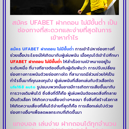
สมัคร UFABET ฝากถอน ไม่มีขั้นต่ำ เป็น
ช่องทางที่สะดวกและง่ายที่สุดในการ
เข้าหากำไร
สมัคร UFABET ฝากถอน ไม่มีขั้นต่ำ
การเข้าไปหาช่องทางที่
ช่วยเอื้อประโยชน์ให้เกิดมากับผู้เล่นพนัน เมื่อคุณได้เข้าไปศึกษา
UFABET ฝากถอน ไม่มีขั้นต่ำ
ให้สำเร็จตามเป้าหมายอยู่ใน
ระดับหนึ่ง ที่บางทีอาจต้องขึ้นกับผู้เดิมพันว่า การปรับเปลี่ยน
ช่องทางการพนันด้วยช่องทางใด ที่สามารถมีส่วนช่วยให้เป็น
กำไรขึ้นมาที่คุณลงทุนไป ผู้เล่นพนันที่เลือกเล่นกับตัวเลือกใด
ufa168 auto
รูปแบบพวกนั้นอาจมีการเกิดการเสียขึ้นมากับ
การวางเดิมพันได้ ซึ่งสิ่งที่ดีก็คือ ผู้เล่นพนันต้องลดสิ่งที่กลาย
เป็นตัวเลือก ให้เกิดความเสี่ยงต่างๆลงมา ซึ่งสิ่งที่สร้างโอกาส
ให้เกิดความเสี่ยงที่เห็นได้ง่ายที่สุดก็คือ การเลือกเล่นไปด้วย
ช่องทางอื่นๆเพื่อลดผลกระทบที่เกิดขึ้นมา
แทงบอล เล่นง่าย ฝากถอนได้ทุกจำนวน