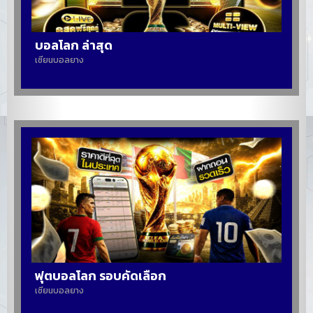
บอลโลก ล่าสุด
เซียนบอลยาง
ฟุตบอลโลก รอบคัดเลือก
เซียนบอลยาง