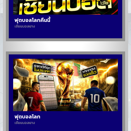
ฟุตบอลโลกคืนนี้
เซียนบอลยาง
ฟุตบอลโลก
เซียนบอลยาง