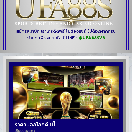
สมัครสมาชิก เราเครดิตฟรี ไม่ต้องแชร์ ไม่ต้องฝากก่อน
ง่ายๆ เพียงแอดไลน์ LINE :
@UFA88SV8
ราคาบอลโลกคืนนี้
เซียนบอลยาง