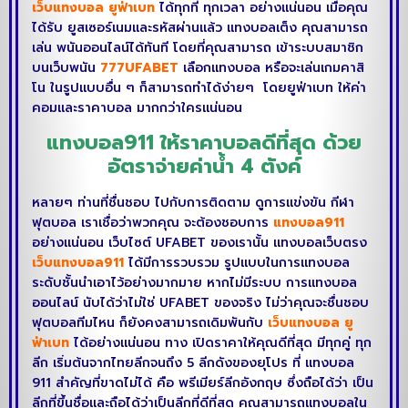
เว็บแทงบอล ยูฟ่าเบท
ได้ทุกที่ ทุกเวลา อย่างแน่นอน เมื่อคุณ
ได้รับ ยูสเซอร์เนมและรหัสผ่านแล้ว แทงบอลเต็ง คุณสามารถ
เล่น พนันออนไลน์ได้ทันที โดยที่คุณสามารถ เข้าระบบสมาชิก
บนเว็บพนัน
777UFABET
เลือกแทงบอล หรือจะเล่นเกมคาสิ
โน ในรูปแบบอื่น ๆ ก็สามารถทำได้ง่ายๆ โดยยูฟ่าเบท ให้ค่า
คอมและราคาบอล มากกว่าใครแน่นอน
แทงบอล911 ให้ราคาบอลดีที่สุด ด้วย
อัตราจ่ายค่าน้ำ 4 ตังค์
หลายๆ ท่านที่ชื่นชอบ ไปกับการติดตาม ดูการแข่งขัน กีฬา
ฟุตบอล เราเชื่อว่าพวกคุณ จะต้องชอบการ
แทงบอล911
อย่างแน่นอน เว็บไซต์ UFABET ของเรานั้น แทงบอลเว็บตรง
เว็บแทงบอล911
ได้มีการรวบรวม รูปแบบในการแทงบอล
ระดับชั้นนำเอาไว้อย่างมากมาย หากไม่มีระบบ การแทงบอล
ออนไลน์ นับได้ว่าไม่ใช่ UFABET ของจริง ไม่ว่าคุณจะชื่นชอบ
ฟุตบอลทีมไหน ก็ยังคงสามารถเดิมพันกับ
เว็บแทงบอล ยู
ฟ่าเบท
ได้อย่างแน่นอน ทาง เปิดราคาให้คุณดีที่สุด มีทุกคู่ ทุก
ลีก เริ่มต้นจากไทยลีกจนถึง 5 ลีกดังของยุโปร ที่ แทงบอล
911 สำคัญที่ขาดไม่ได้ คือ พรีเมียร์ลีกอังกฤษ ซึ่งถือได้ว่า เป็น
ลีกที่ขึ้นชื่อและถือได้ว่าเป็นลีกที่ดีที่สุด คุณสามารถแทงบอลใน