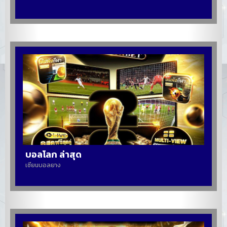
บอลโลก ล่าสุด
เซียนบอลยาง