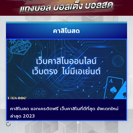
คาสิโนสด
คาสิโนสด แจกเครดิตฟรี เว็บคาสิโนที่ดีที่สุด อัพเดทใหม่
ล่าสุด 2023