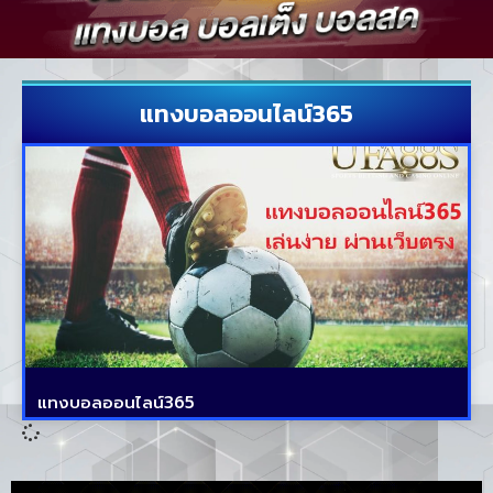
แทงบอลออนไลน์365
แทงบอลออนไลน์365