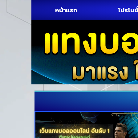
หน้าแรก
โปรโมชั