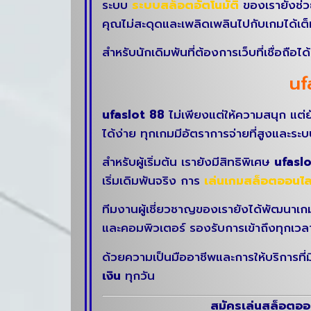
ระบบ
ระบบสล็อตอัตโนมัติ
ของเรายังช่วย
คุณไม่สะดุดและเพลิดเพลินไปกับเกมได้เต็ม
สำหรับนักเดิมพันที่ต้องการเว็บที่เชื่อถื
uf
ufaslot 88
ไม่เพียงแต่ให้ความสนุก แต่ย
ได้ง่าย ทุกเกมมีอัตราการจ่ายที่สูงและระบ
สำหรับผู้เริ่มต้น เรายังมีสิทธิพิเศษ
ufasl
เริ่มเดิมพันจริง การ
เล่นเกมสล็อตออนไล
ทีมงานผู้เชี่ยวชาญของเรายังได้พัฒนาเกมให
และคอมพิวเตอร์ รองรับการเข้าถึงทุกเว
ด้วยความเป็นมืออาชีพและการให้บริการที
เงิน
ทุกวัน
สมัครเล่นสล็อตออ