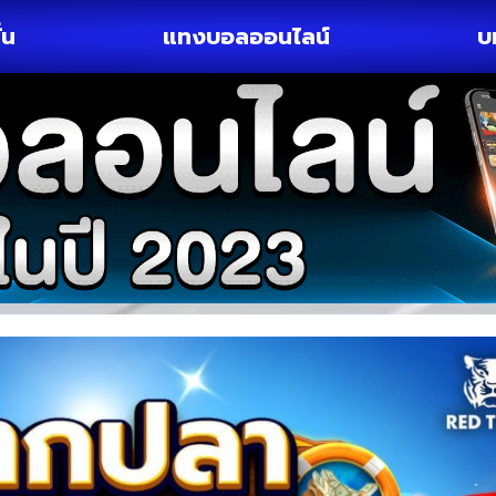
่น
แทงบอลออนไลน์
บ