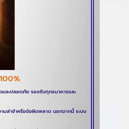
 100%
ร็วและปลอดภัย รองรับทุกธนาคารและ
วามล่าช้าหรือข้อผิดพลาด นอกจากนี้ ระบบ