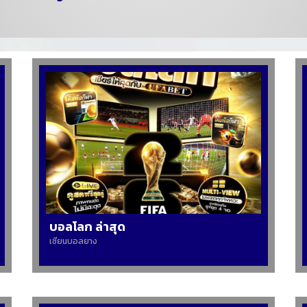
บอลโลก ล่าสุด
เซียนบอลยาง