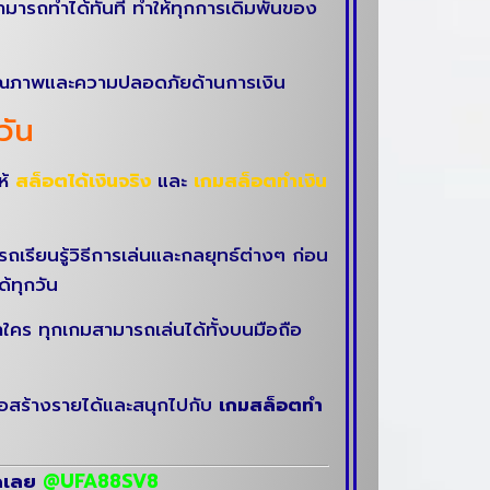
สามารถทำได้ทันที ทำให้ทุกการเดิมพันของ
คุณภาพและความปลอดภัยด้านการเงิน
วัน
ห้
สล็อตได้เงินจริง
และ
เกมสล็อตทำเงิน
รียนรู้วิธีการเล่นและกลยุทธ์ต่างๆ ก่อน
้ทุกวัน
ซ้ำใคร ทุกเกมสามารถเล่นได้ทั้งบนมือถือ
พื่อสร้างรายได้และสนุกไปกับ
เกมสล็อตทำ
อดเลย
@UFA88SV8