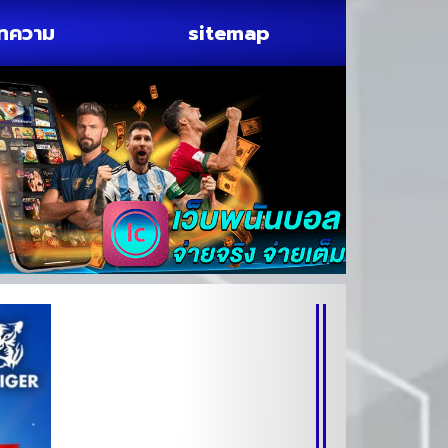
ทความ
sitemap